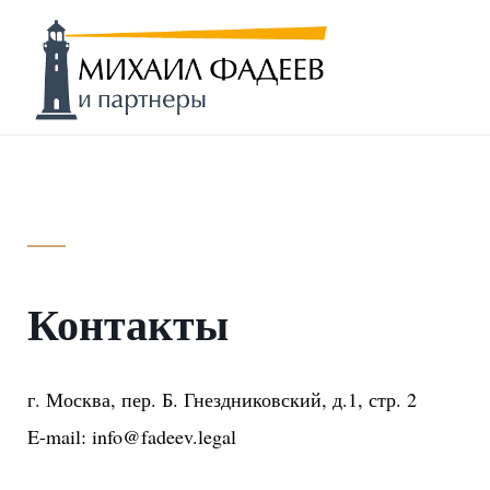
S
k
i
p
t
К
o
c
o
n
t
e
Контакты
n
о
t
г. Москва, пер. Б. Гнездниковский, д.1, стр. 2
E-mail:
info@fadeev.legal