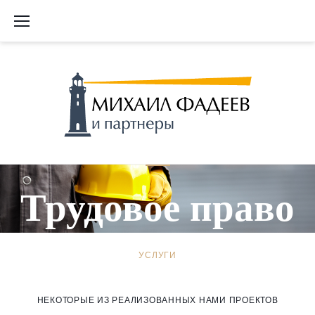
S
k
i
p
t
o
c
o
n
t
Т
e
Трудовое право
n
t
р
УСЛУГИ
у
НЕКОТОРЫЕ ИЗ РЕАЛИЗОВАННЫХ НАМИ ПРОЕКТОВ