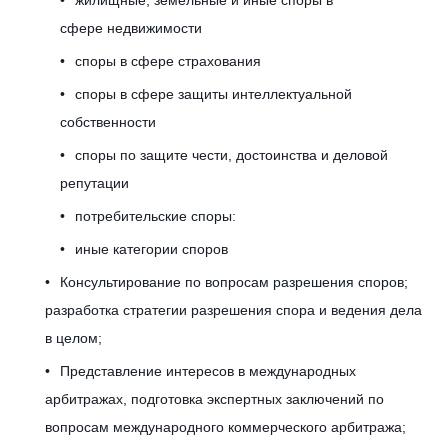
жилищные, земельные и иные споры в
е
сфере недвижимости
споры в сфере страхования
с
споры в сфере защиты интеллектуальной
собственности
споры по защите чести, достоинства и деловой
п
репутации
потребительские споры:
о
иные категории споров
Консультирование по вопросам разрешения споров;
разработка стратегии разрешения спора и ведения дела
р
в целом;
Представление интересов в международных
о
арбитражах, подготовка экспертных заключений по
вопросам международного коммерческого арбитража;